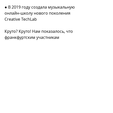
⠀
● В 2019 году создала музыкальную 
онлайн-школу нового поколения 
Creative TechLab⠀
⠀
Круто? Круто! Нам показалось, что 
франкфуртским участникам 
Networking Fabrik обязательно 
нужно познакомиться с 
Екатериной Кардаковой.⠀
⠀
Регистрация на мероприятие 
скоро будет открыта. Не 
пропустите! И ставьте Кате лайк за 
ее достижения и творческую 
энергию.