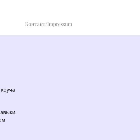
Контакт/Impressum
 коуча
авыки.
ом