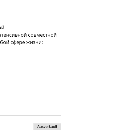
й.
нтенсивной совместной 
юбой сфере жизни:
Ausverkauft