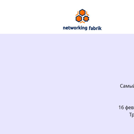
Самый
16 фе
Т