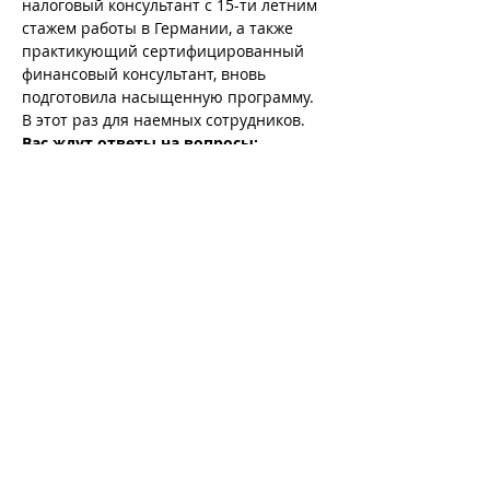
налоговый консультант с 15-ти летним 
стажем работы в Германии, а также 
практикующий сертифицированный 
финансовый консультант, вновь 
подготовила насыщенную программу. 
В этот раз для наемных сотрудников.
Вас ждут ответы на вопросы:
налоговые ставки для наемных 
сотрудников - в чем разница 
Brutto/Netto?
что такое предоплата налогов? 
что такое налоговые классы?
что на самом деле означает 
отмена III/V налоговых классов для 
наемных сотрудников и членов их 
семей?
Больше
Поделиться с друзьями